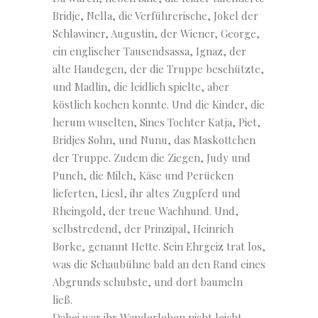
Bridje, Nella, die Verführerische, Jokel der
Schlawiner, Augustin, der Wiener, George,
ein englischer Tausendsassa, Ignaz, der
alte Haudegen, der die Truppe beschützte,
und Madlin, die leidlich spielte, aber
köstlich kochen konnte. Und die Kinder, die
herum wuselten, Sines Tochter Katja, Piet,
Bridjes Sohn, und Nunu, das Maskottchen
der Truppe. Zudem die Ziegen, Judy und
Punch, die Milch, Käse und Perücken
lieferten, Liesl, ihr altes Zugpferd und
Rheingold, der treue Wachhund. Und,
selbstredend, der Prinzipal, Heinrich
Borke, genannt Hette. Sein Ehrgeiz trat los,
was die Schaubühne bald an den Rand eines
Abgrunds schubste, und dort baumeln
ließ.
Dabei war ihr Wanderleben nicht leicht