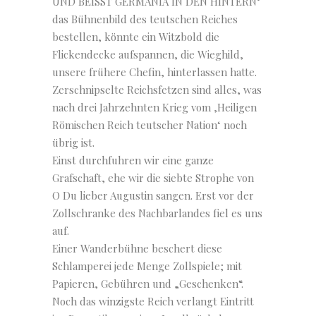
UND BEISST GERMANIA IN DEN HINTERN‘
das Bühnenbild des teutschen Reiches
bestellen, könnte ein Witzbold die
Flickendecke aufspannen, die Wieghild,
unsere frühere Chefin, hinterlassen hatte.
Zerschnipselte Reichsfetzen sind alles, was
nach drei Jahrzehnten Krieg vom ‚Heiligen
Römischen Reich teutscher Nation‘ noch
übrig ist.
Einst durchfuhren wir eine ganze
Grafschaft, ehe wir die siebte Strophe von
O Du lieber Augustin sangen. Erst vor der
Zollschranke des Nachbarlandes fiel es uns
auf.
Einer Wanderbühne beschert diese
Schlamperei jede Menge Zollspiele; mit
Papieren, Gebühren und „Geschenken“.
Noch das winzigste Reich verlangt Eintritt