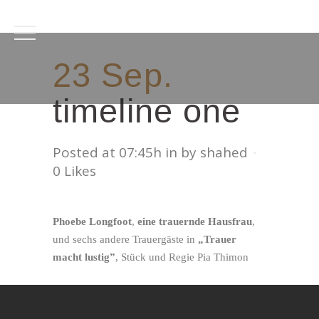
23 Sep.
timeline one
Posted at 07:45h
in
by
shahed
0
Likes
Phoebe Longfoot
,
eine trauernde Hausfrau
,
und sechs andere Trauergäste in
„Trauer
macht lustig”
, Stück und Regie Pia Thimon