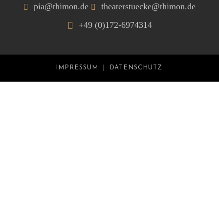
pia@thimon.de
theaterstuecke@thimon.de
+49 (0)172-6974314
IMPRESSUM
DATENSCHUTZ