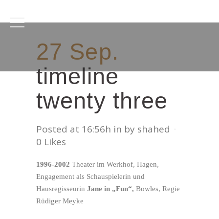
27 Sep.
timeline
twenty three
Posted at 16:56h
in
by
shahed
0
Likes
1996-2002
Theater im Werkhof, Hagen,
Engagement als Schauspielerin und
Hausregisseurin
Jane in „Fun“,
Bowles, Regie
Rüdiger Meyke