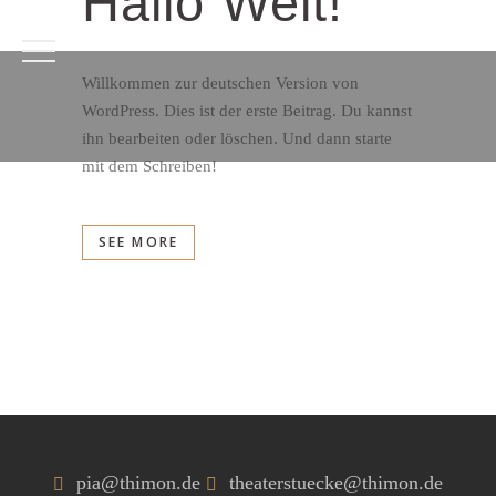
Hallo Welt!
Willkommen zur deutschen Version von
WordPress. Dies ist der erste Beitrag. Du kannst
ihn bearbeiten oder löschen. Und dann starte
mit dem Schreiben!
SEE MORE
pia@thimon.de
theaterstuecke@thimon.de