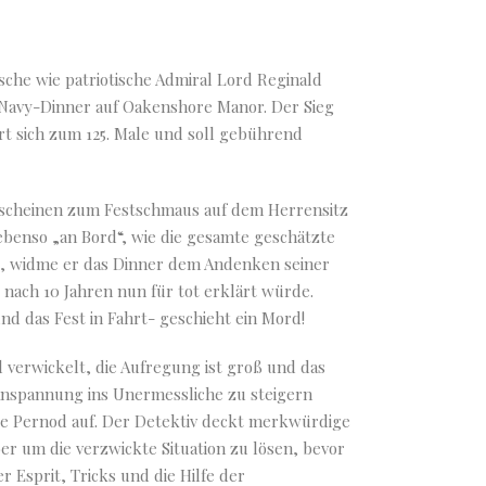
sche wie patriotische Admiral Lord Reginald
Navy-Dinner auf Oakenshore Manor. Der Sieg
rt sich zum 125. Male und soll gebührend
rscheinen zum Festschmaus auf dem Herrensitz
ebenso „an Bord“, wie die gesamte geschätzte
ld, widme er das Dinner dem Andenken seiner
 nach 10 Jahren nun für tot erklärt würde.
 das Fest in Fahrt- geschieht ein Mord!
ll verwickelt, die Aufregung ist groß und das
 Anspannung ins Unermessliche zu steigern
le Pernod auf. Der Detektiv deckt merkwürdige
 um die verzwickte Situation zu lösen, bevor
 Esprit, Tricks und die Hilfe der