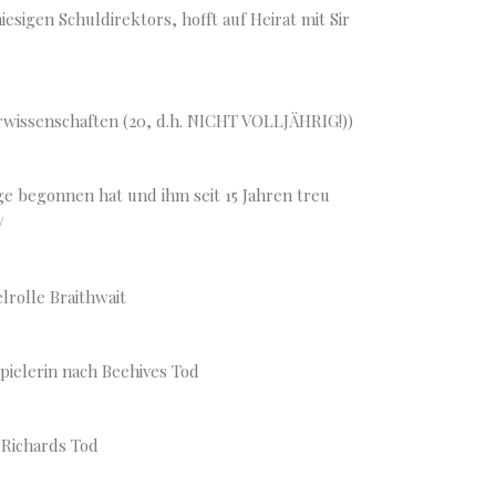
igen Schuldirektors, hofft auf Heirat mit Sir
urwissenschaften (20, d.h. NICHT VOLLJÄHRIG!))
nge begonnen hat und ihm seit 15 Jahren treu
/
rolle Braithwait
pielerin nach Beehives Tod
 Richards Tod